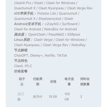
ClashX Pro
/
Stash
/
Clash for Windows
/
Quantumult X
/
Clash Nyanpasu
/
Clash Verge Rev
iOS苹果手机：
Potatso Lite
/
Quantumult
/
Quantumult X
/
Shadowrocket
/
Stash
Android安卓手机：
v2rayNG
/
Surfboard
/
Clash for Android
/
NekoBox for Android
路由器：
OpenClash
/
PassWall2
/
SSRplus
Linux系统：
Clash Verge
/
Clash for Windows
/
Clash Nyanpasu
/
Clash Verge Rev
/
NekoRay
节点解锁
ChatGPT
,
Disney+
,
Netflix
,
TikTok
节点特色
Clash
,
IPLC
价格套餐
桔子
付款周
每月流
同时在
价格
云
期
量
线数量
入门
100
按月付
19.99
2
版
GB