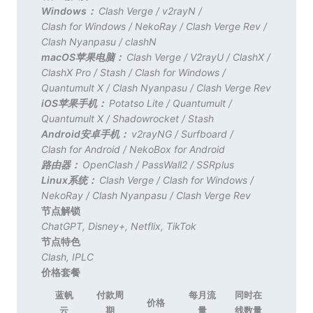
Windows：
Clash Verge
/
v2rayN
/
Clash for Windows
/
NekoRay
/
Clash Verge Rev
/
Clash Nyanpasu
/
clashN
macOS苹果电脑：
Clash Verge
/
V2rayU
/
ClashX
/
ClashX Pro
/
Stash
/
Clash for Windows
/
Quantumult X
/
Clash Nyanpasu
/
Clash Verge Rev
iOS苹果手机：
Potatso Lite
/
Quantumult
/
Quantumult X
/
Shadowrocket
/
Stash
Android安卓手机：
v2rayNG
/
Surfboard
/
Clash for Android
/
NekoBox for Android
路由器：
OpenClash
/
PassWall2
/
SSRplus
Linux系统：
Clash Verge
/
Clash for Windows
/
NekoRay
/
Clash Nyanpasu
/
Clash Verge Rev
节点解锁
ChatGPT
,
Disney+
,
Netflix
,
TikTok
节点特色
Clash
,
IPLC
价格套餐
蓝帆
付款周
每月流
同时在
价格
云
期
量
线数量