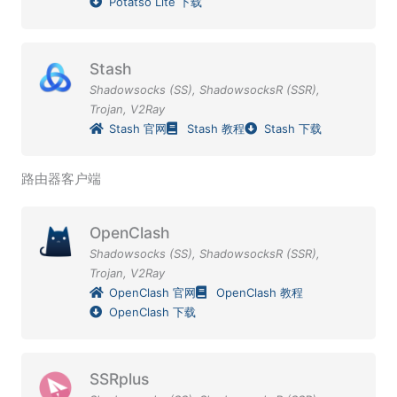
Potatso Lite 下载
Stash
Shadowsocks (SS)
,
ShadowsocksR (SSR)
,
Trojan
,
V2Ray
Stash 官网
Stash 教程
Stash 下载
路由器客户端
OpenClash
Shadowsocks (SS)
,
ShadowsocksR (SSR)
,
Trojan
,
V2Ray
OpenClash 官网
OpenClash 教程
OpenClash 下载
SSRplus