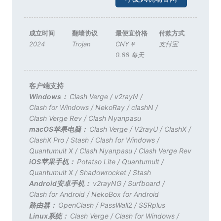
成立时间
翻墙协议
最便宜价格
付款方式
2024
Trojan
CNY￥
支付宝
0.66 每天
客户端支持
Windows：
Clash Verge
/
v2rayN
/
Clash for Windows
/
NekoRay
/
clashN
/
Clash Verge Rev
/
Clash Nyanpasu
macOS苹果电脑：
Clash Verge
/
V2rayU
/
ClashX
/
ClashX Pro
/
Stash
/
Clash for Windows
/
Quantumult X
/
Clash Nyanpasu
/
Clash Verge Rev
iOS苹果手机：
Potatso Lite
/
Quantumult
/
Quantumult X
/
Shadowrocket
/
Stash
Android安卓手机：
v2rayNG
/
Surfboard
/
Clash for Android
/
NekoBox for Android
路由器：
OpenClash
/
PassWall2
/
SSRplus
Linux系统：
Clash Verge
/
Clash for Windows
/