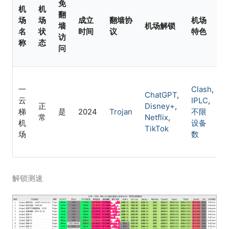
免
机
机
翻
场
场
成立
翻墙协
机场
墙
机场解锁
名
状
时间
议
特色
访
称
态
问
一
Clash
,
ChatGPT
,
云
IPLC
,
正
Disney+
,
梯
是
2024
Trojan
不限
常
Netflix
,
机
设备
TikTok
场
数
解锁测速