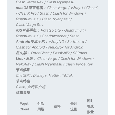
Clash Verge Rev
/
Clash Nyanpasu
macOS苹果电脑：
Clash Verge
/
V2rayU
/
ClashX
/
ClashX Pro
/
Stash
/
Clash for Windows
/
Quantumult X
/
Clash Nyanpasu
/
Clash Verge Rev
iOS苹果手机：
Potatso Lite
/
Quantumult
/
Quantumult X
/
Shadowrocket
/
Stash
Android安卓手机：
v2rayNG
/
Surfboard
/
Clash for Android
/
NekoBox for Android
路由器：
OpenClash
/
PassWall2
/
SSRplus
Linux系统：
Clash Verge
/
Clash for Windows
/
NekoRay
/
Clash Nyanpasu
/
Clash Verge Rev
节点解锁
ChatGPT
,
Disney+
,
Netflix
,
TikTok
节点特色
Clash
,
自研客户端
价格套餐
同时
Wget
付款
每月
价格
在线
Cloud
周期
流量
数量