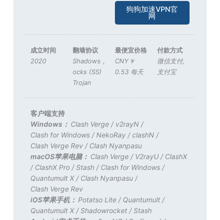
狗狗加速VPN官
网
成立时间
翻墙协议
最便宜价格
付款方式
2020
Shadows
,
CNY￥
微信支付
,
ocks (SS)
0.53 每天
支付宝
Trojan
客户端支持
Windows：
Clash Verge
/
v2rayN
/
Clash for Windows
/
NekoRay
/
clashN
/
Clash Verge Rev
/
Clash Nyanpasu
macOS苹果电脑：
Clash Verge
/
V2rayU
/
ClashX
/
ClashX Pro
/
Stash
/
Clash for Windows
/
Quantumult X
/
Clash Nyanpasu
/
Clash Verge Rev
iOS苹果手机：
Potatso Lite
/
Quantumult
/
Quantumult X
/
Shadowrocket
/
Stash