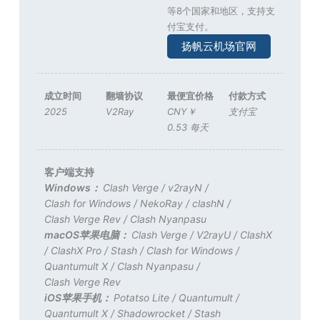
等8个国家和地区，支持支
付宝支付。
扬帆云机场官网
成立时间
翻墙协议
最便宜价格
付款方式
2025
V2Ray
CNY￥
支付宝
0.53 每天
客户端支持
Windows：
Clash Verge
/
v2rayN
/
Clash for Windows
/
NekoRay
/
clashN
/
Clash Verge Rev
/
Clash Nyanpasu
macOS苹果电脑：
Clash Verge
/
V2rayU
/
ClashX
/
ClashX Pro
/
Stash
/
Clash for Windows
/
Quantumult X
/
Clash Nyanpasu
/
Clash Verge Rev
iOS苹果手机：
Potatso Lite
/
Quantumult
/
Quantumult X
/
Shadowrocket
/
Stash