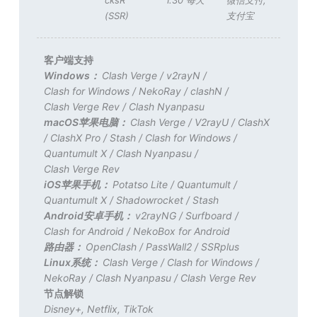
cksR
1.30 每天
微信支付
,
(SSR)
支付宝
客户端支持
Windows：
Clash Verge
/
v2rayN
/
Clash for Windows
/
NekoRay
/
clashN
/
Clash Verge Rev
/
Clash Nyanpasu
macOS苹果电脑：
Clash Verge
/
V2rayU
/
ClashX
/
ClashX Pro
/
Stash
/
Clash for Windows
/
Quantumult X
/
Clash Nyanpasu
/
Clash Verge Rev
iOS苹果手机：
Potatso Lite
/
Quantumult
/
Quantumult X
/
Shadowrocket
/
Stash
Android安卓手机：
v2rayNG
/
Surfboard
/
Clash for Android
/
NekoBox for Android
路由器：
OpenClash
/
PassWall2
/
SSRplus
Linux系统：
Clash Verge
/
Clash for Windows
/
NekoRay
/
Clash Nyanpasu
/
Clash Verge Rev
节点解锁
Disney+
,
Netflix
,
TikTok