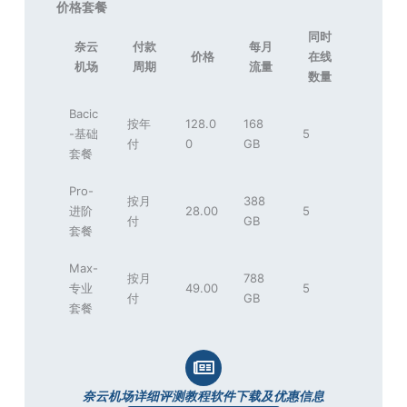
价格套餐
同时
奈云
付款
每月
价格
在线
机场
周期
流量
数量
Bacic
按年
128.0
168
-基础
5
付
0
GB
套餐
Pro-
按月
388
进阶
28.00
5
付
GB
套餐
Max-
按月
788
专业
49.00
5
付
GB
套餐
奈云机场详细评测教程软件下载及优惠信息