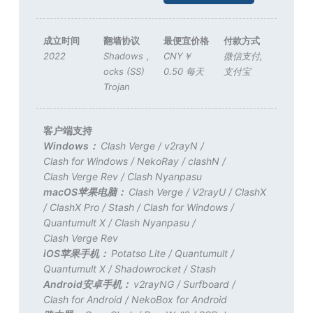
成立时间
翻墙协议
最便宜价格
付款方式
2022
Shadows
,
CNY￥
微信支付
,
ocks (SS)
0.50 每天
支付宝
Trojan
客户端支持
Windows：
Clash Verge
/
v2rayN
/
Clash for Windows
/
NekoRay
/
clashN
/
Clash Verge Rev
/
Clash Nyanpasu
macOS苹果电脑：
Clash Verge
/
V2rayU
/
ClashX
/
ClashX Pro
/
Stash
/
Clash for Windows
/
Quantumult X
/
Clash Nyanpasu
/
Clash Verge Rev
iOS苹果手机：
Potatso Lite
/
Quantumult
/
Quantumult X
/
Shadowrocket
/
Stash
Android安卓手机：
v2rayNG
/
Surfboard
/
Clash for Android
/
NekoBox for Android