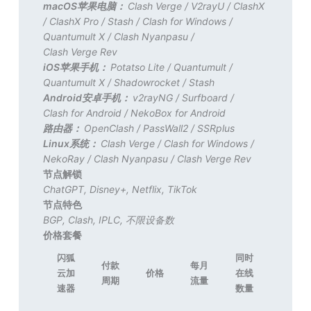
macOS苹果电脑：
Clash Verge
/
V2rayU
/
ClashX
/
ClashX Pro
/
Stash
/
Clash for Windows
/
Quantumult X
/
Clash Nyanpasu
/
Clash Verge Rev
iOS苹果手机：
Potatso Lite
/
Quantumult
/
Quantumult X
/
Shadowrocket
/
Stash
Android安卓手机：
v2rayNG
/
Surfboard
/
Clash for Android
/
NekoBox for Android
路由器：
OpenClash
/
PassWall2
/
SSRplus
Linux系统：
Clash Verge
/
Clash for Windows
/
NekoRay
/
Clash Nyanpasu
/
Clash Verge Rev
节点解锁
ChatGPT
,
Disney+
,
Netflix
,
TikTok
节点特色
BGP
,
Clash
,
IPLC
,
不限设备数
价格套餐
闪狐
同时
付款
每月
云加
价格
在线
周期
流量
速器
数量