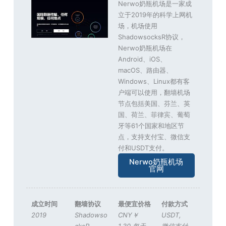
Nerwo奶瓶机场是一家成
立于2019年的科学上网机
场，机场使用
ShadowsocksR协议，
Nerwo奶瓶机场在
Android、iOS、
macOS、路由器、
Windows、Linux都有客
户端可以使用，翻墙机场
节点包括美国、芬兰、英
国、荷兰、菲律宾、葡萄
牙等61个国家和地区节
点，支持支付宝、微信支
付和USDT支付。
Nerwo奶瓶机场
官网
成立时间
翻墙协议
最便宜价格
付款方式
2019
Shadowso
CNY￥
USDT
,