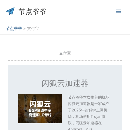
跳
至
节点爷爷
内
容
节点爷爷
>
支付宝
支付宝
闪狐云加速器
节点爷爷本次推荐的机场
闪狐云加速器是一家成立
于2025年的科学上网机
场，机场使用Trojan协
议，闪狐云加速器在
Android、iOS、