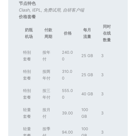
节点特色
Clash
,
IEPL
,
免费试用
,
自研客户端
价格套餐
同时
奶瓶
付款
每月
价格
在线
机场
周期
流量
数量
特别
按年
240.0
25 GB
3
套餐
付
0
特别
按两
310.0
25 GB
3
套餐
年付
0
特别
按三
555.0
40 GB
3
套餐
年付
0
轻量
按月
100
39.00
3
套餐
付
GB
轻量
按季
100
94.00
3
套餐
付
GB