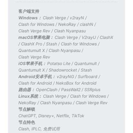
客户端支持
Windows：
Clash Verge
/
v2rayN
/
Clash for Windows
/
NekoRay
/
clashN
/
Clash Verge Rev
/
Clash Nyanpasu
macOS苹果电脑：
Clash Verge
/
V2rayU
/
ClashX
/
ClashX Pro
/
Stash
/
Clash for Windows
/
Quantumult X
/
Clash Nyanpasu
/
Clash Verge Rev
iOS苹果手机：
Potatso Lite
/
Quantumult
/
Quantumult X
/
Shadowrocket
/
Stash
Android安卓手机：
v2rayNG
/
Surfboard
/
Clash for Android
/
NekoBox for Android
路由器：
OpenClash
/
PassWall2
/
SSRplus
Linux系统：
Clash Verge
/
Clash for Windows
/
NekoRay
/
Clash Nyanpasu
/
Clash Verge Rev
节点解锁
ChatGPT
,
Disney+
,
Netflix
,
TikTok
节点特色
Clash
,
IPLC
,
免费试用