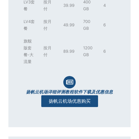
LV3套
按月
400
39.99
4
餐
付
GB
LV4套
按月
700
49.99
6
餐
付
GB
旗舰
版套
按月
1200
89.99
6
餐-大
付
GB
流量
扬帆云机场详细评测教程软件下载及优惠信息
扬帆云机场优惠购买