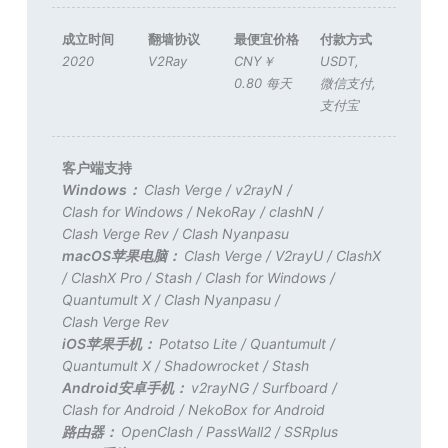
成立时间
翻墙协议
最便宜价格
付款方式
2020
V2Ray
CNY￥
USDT
,
0.80 每天
微信支付
,
支付宝
客户端支持
Windows：
Clash Verge
/
v2rayN
/
Clash for Windows
/
NekoRay
/
clashN
/
Clash Verge Rev
/
Clash Nyanpasu
macOS苹果电脑：
Clash Verge
/
V2rayU
/
ClashX
/
ClashX Pro
/
Stash
/
Clash for Windows
/
Quantumult X
/
Clash Nyanpasu
/
Clash Verge Rev
iOS苹果手机：
Potatso Lite
/
Quantumult
/
Quantumult X
/
Shadowrocket
/
Stash
Android安卓手机：
v2rayNG
/
Surfboard
/
Clash for Android
/
NekoBox for Android
路由器：
OpenClash
/
PassWall2
/
SSRplus