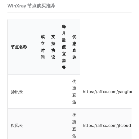
WinXray 节点购买推荐
每
月
成
支
优
最
立
持
惠
节点名称
便
时
协
直
宜
间
议
达
套
餐
优
惠
扬帆云
https://affxc.com/yangfanyu
直
达
优
惠
疾风云
https://affxc.com/jfcloud
直
达