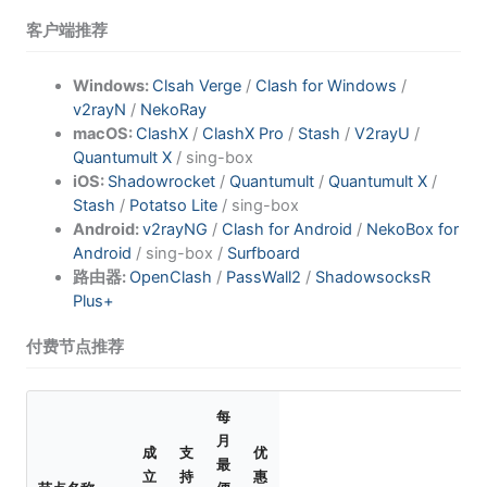
客户端推荐
Windows:
Clsah Verge
/
Clash for Windows
/
v2rayN
/
NekoRay
macOS:
ClashX
/
ClashX Pro
/
Stash
/
V2rayU
/
Quantumult X
/ sing-box
iOS:
Shadowrocket
/
Quantumult
/
Quantumult X
/
Stash
/
Potatso Lite
/ sing-box
Android:
v2rayNG
/
Clash for Android
/
NekoBox for
Android
/ sing-box /
Surfboard
路由器:
OpenClash
/
PassWall2
/
ShadowsocksR
Plus+
付费节点推荐
每
月
成
支
优
最
立
持
惠