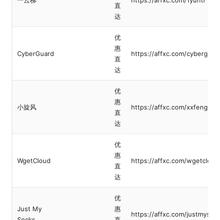
直
达
优
惠
CyberGuard
https://affxc.com/cyberguar
直
达
优
惠
小旋风
https://affxc.com/xxfeng
直
达
优
惠
WgetCloud
https://affxc.com/wgetcloud
直
达
优
Just My
惠
https://affxc.com/justmysoc
Socks
直